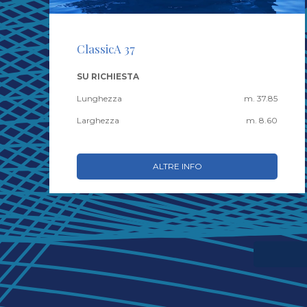
ClassicA 37
SU RICHIESTA
Lunghezza
m. 37.85
Larghezza
m. 8.60
ALTRE INFO