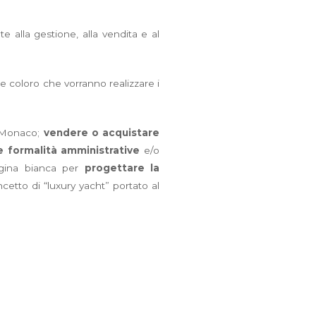
te alla gestione, alla vendita e al
e coloro che vorranno realizzare i
 a Monaco;
vendere o acquistare
le formalità amministrative
e/o
pagina bianca per
progettare la
cetto di “luxury yacht” portato al