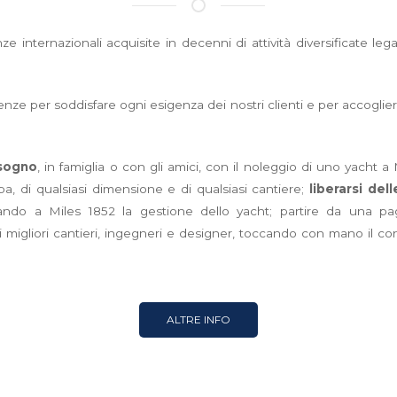
ze internazionali acquisite in decenni di attività diversificate lega
e per soddisfare ogni esigenza dei nostri clienti e per accoglier
 sogno
, in famiglia o con gli amici, con il noleggio di uno yacht
 di qualsiasi dimensione e di qualsiasi cantiere;
liberarsi del
idando a Miles 1852 la gestione dello yacht; partire da una 
 migliori cantieri, ingegneri e designer, toccando con mano il con
ALTRE INFO