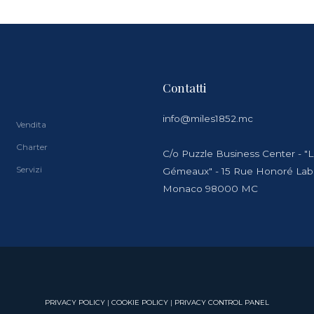
Contatti
info@miles1852.mc
Vendita
Charter
C/o Puzzle Business Center - "
Servizi
Gémeaux" - 15 Rue Honoré La
Monaco 98000 MC
PRIVACY POLICY
|
COOKIE POLICY
|
PRIVACY CONTROL PANEL