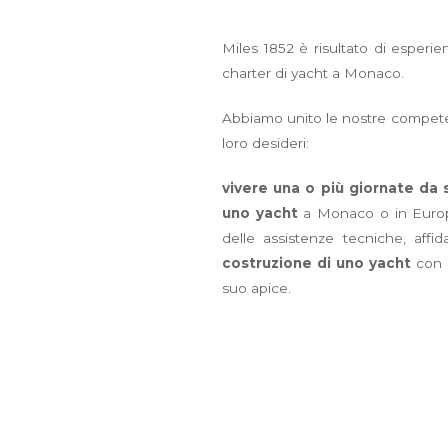
Miles 1852 è risultato di esperien
charter di yacht a Monaco.
Abbiamo unito le nostre competenz
loro desideri:
vivere una o più giornate da
uno yacht
a Monaco o in Europa,
delle assistenze tecniche, aff
costruzione di uno yacht
con i
suo apice.