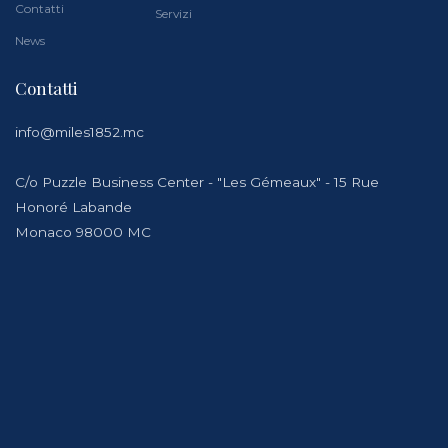
Contatti
Servizi
News
Contatti
info@miles1852.mc
C/o Puzzle Business Center - "Les Gémeaux" - 15 Rue
Honoré Labande
Monaco 98000 MC