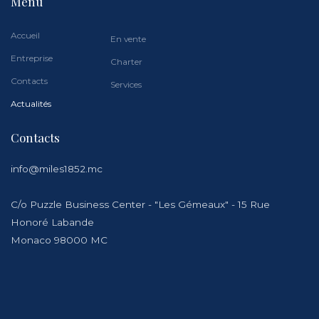
Menu
Accueil
En vente
Entreprise
Charter
Contacts
Services
Actualités
Contacts
info@miles1852.mc
C/o Puzzle Business Center - "Les Gémeaux" - 15 Rue
Honoré Labande
Monaco 98000 MC