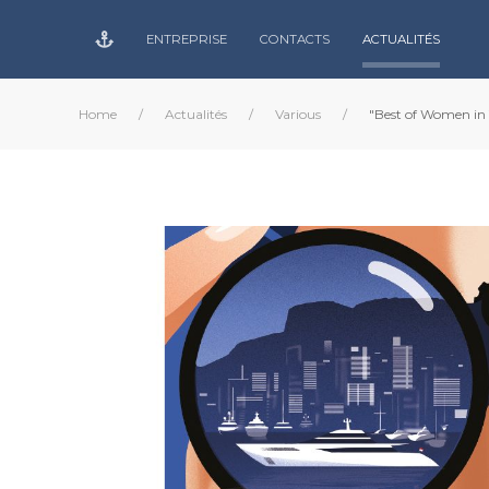
ENTREPRISE
CONTACTS
ACTUALITÉS
Home
Actualités
Various
"Best of Women in