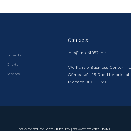
Contacts
info@miles1852.mc
En vente
Charter
C/o Puzzle Business Center - "
Services
Gémeaux" - 15 Rue Honoré La
Monaco 98000 MC
PRIVACY POLICY
|
COOKIE POLICY
|
PRIVACY CONTROL PANEL