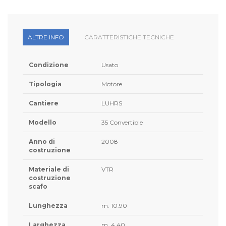
ALTRE INFO
CARATTERISTICHE TECNICHE
Condizione
Usato
Tipologia
Motore
Cantiere
LUHRS
Modello
35 Convertible
Anno di
2008
costruzione
Materiale di
VTR
costruzione
scafo
Lunghezza
m. 10.90
Larghezza
m. 4.40